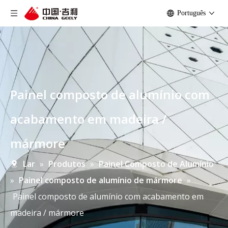
Português
Painel composto de alumínio com
acabamento em madeira /
mármore
Lar
»
Produtos
»
Painel Composto de Alumínio
»
Painel composto de alumínio de mármore
»
Painel composto de alumínio com acabamento em
madeira / mármore