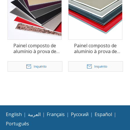
Painel composto de
Painel composto de
alumínio à prova de
alumínio à prova de
fogo B1 (FR)
fogo A2 (FR)
Inquérito
Inquérito
English
|
العربية
|
Français
|
Pусский
|
Español
|
Português