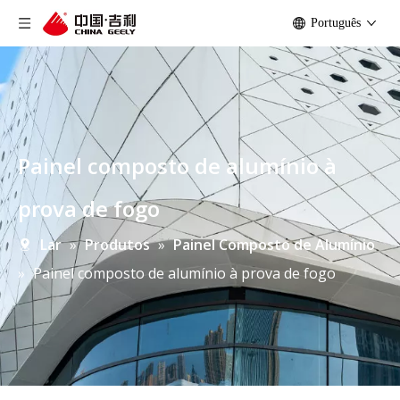
Português
Painel composto de alumínio à
prova de fogo
Lar
»
Produtos
»
Painel Composto de Alumínio
»
Painel composto de alumínio à prova de fogo