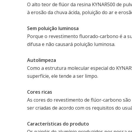
O alto teor de flúor da resina KYNAR500 de pulv
à erosão da chuva ácida, poluição do ar e erosão
Sem poluição luminosa
Porque o revestimento fluorado-carbono é a supe
difusa e não causará poluição luminosa.
Autolimpeza
Como a estrutura molecular especial do KYNAR
superfície, ele tende a ser limpo.
Cores ricas
As cores do revestimento de flúor-carbono são 
ser criadas de acordo com os requisitos do usuá
Características do produto
Os painéis de alumínio produzidos por nossa e