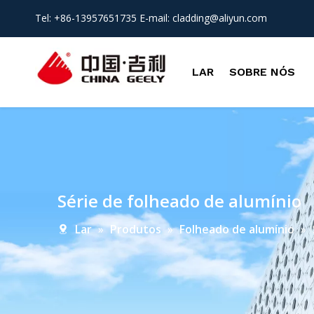
Tel: +86-13957651735 E-mail:
cladding@aliyun.com
LAR
SOBRE NÓS
Série de folheado de alumínio
Lar
»
Produtos
»
Folheado de alumínio
»