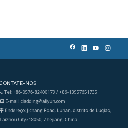
CONTATE-NOS
Tel: +86-0576-82400179 / +86-13957651735

E-mail:
cladding@aliyun.com

Endereço: Jichang Road, Lunan, distrito de Luqiao,

Taizhou City318050, Zhejiang, China