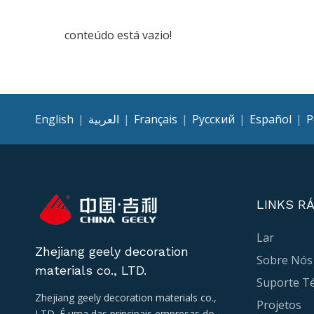
conteúdo está vazio!
English
|
العربية
|
Français
|
Pусский
|
Español
|
P
LINKS R
Lar
Zhejiang geely decoration
Sobre Nós
materials co., LTD.
Suporte Té
Zhejiang geely decoration materials co.,
Projetos
LTD. É uma das principais empresas do