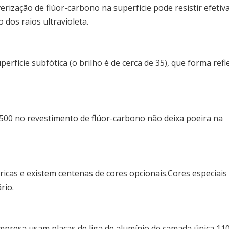
erização de flúor-carbono na superfície pode resistir efeti
 dos raios ultravioleta.
rfície subfótica (o brilho é de cerca de 35), que forma refl
500 no revestimento de flúor-carbono não deixa poeira na
ricas e existem centenas de cores opcionais.Cores especiai
rio.
mpresa usam placas de liga de alumínio de camada única 11