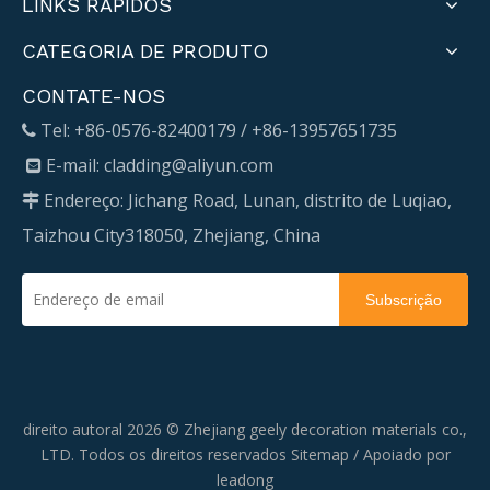
LINKS RÁPIDOS
CATEGORIA DE PRODUTO
CONTATE-NOS
Tel: +86-0576-82400179 / +86-13957651735

E-mail:
cladding@aliyun.com

Endereço: Jichang Road, Lunan, distrito de Luqiao,

Taizhou City318050, Zhejiang, China
Subscrição
direito autoral
2026
© Zhejiang geely decoration materials co.,
LTD. Todos os direitos reservados
Sitemap
/ Apoiado por
leadong