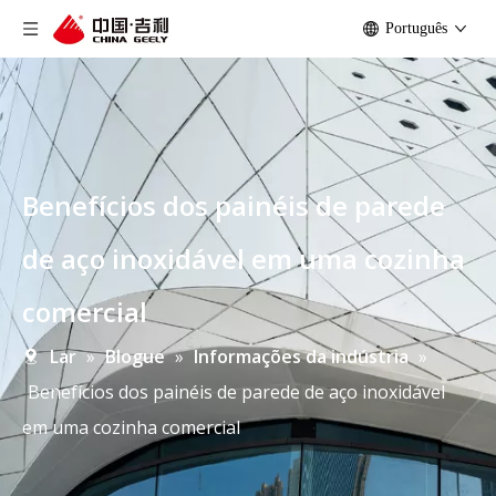
Português
Benefícios dos painéis de parede
de aço inoxidável em uma cozinha
comercial
Lar
»
Blogue
»
Informações da indústria
»
Benefícios dos painéis de parede de aço inoxidável
em uma cozinha comercial